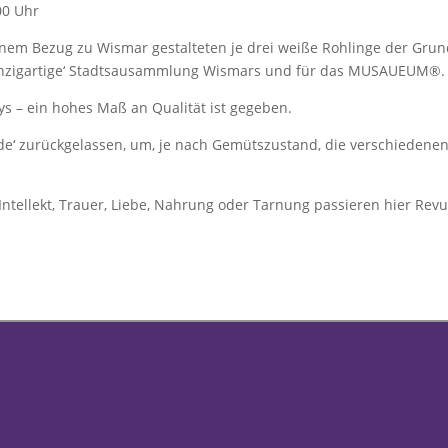
00 Uhr
einem Bezug zu Wismar gestalteten je drei weiße Rohlinge der Gr
inzigartige‘ Stadtsausammlung Wismars und für das MUSAUEUM®.
ys – ein hohes Maß an Qualität ist gegeben.
de‘ zurückgelassen, um, je nach Gemütszustand, die verschiedenen
Intellekt, Trauer, Liebe, Nahrung oder Tarnung passieren hier Rev